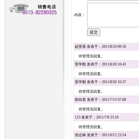
内容：
赵贵香 发表于：2011/8/24 09:18
待管理员回复。
雷学勤 发表于：2011/8/20 16:43
待管理员回复。
雷学勤 发表于：2011/8/20 16:37
待管理员回复。
陈怡君 发表于：2011/7/15 07:08
待管理员回复。
123 发表于：2011/7/9 23:19
待管理员回复。
张志林 发表于：2011/6/12 23:24