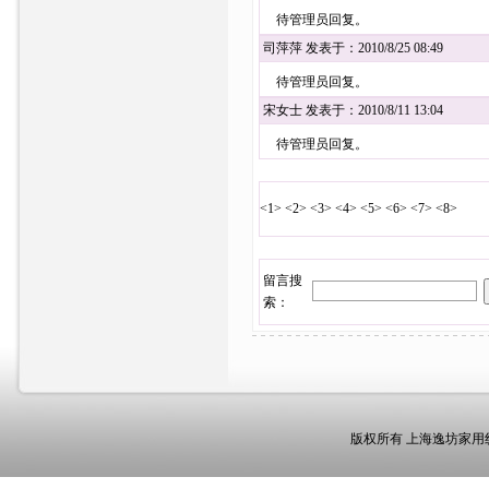
待管理员回复。
司萍萍 发表于：2010/8/25 08:49
待管理员回复。
宋女士 发表于：2010/8/11 13:04
待管理员回复。
<1>
<2>
<3>
<4>
<5>
<6>
<7>
<8>
留言搜
索：
版权所有 上海逸坊家